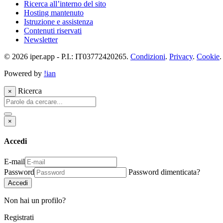
Ricerca all’interno del sito
Hosting mantenuto
Istruzione e assistenza
Contenuti riservati
Newsletter
© 2026 iper.app - P.I.: IT03772420265.
Condizioni
.
Privacy
.
Cookie
Powered by
!ian
Ricerca
×
×
Accedi
E-mail
Password
Password dimenticata?
Accedi
Non hai un profilo?
Registrati