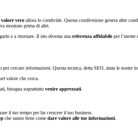
n
valore vero
allora lo condivide. Questa condivisione genera altre condi
a mostrato prima di altri.
arlo e a ritornare. Il sito diventa una
referenza affidabile
per l’utente 
no per cercare informazioni. Questa tecnica, detta SEO, aiuta le nostre i
uel valore che cerca.
ati, bisogna soprattutto
venire apprezzati
.
are il tuo tempo per far crescere il tuo business.
pp
che sanno bene come
dare valore alle tue informazioni
.